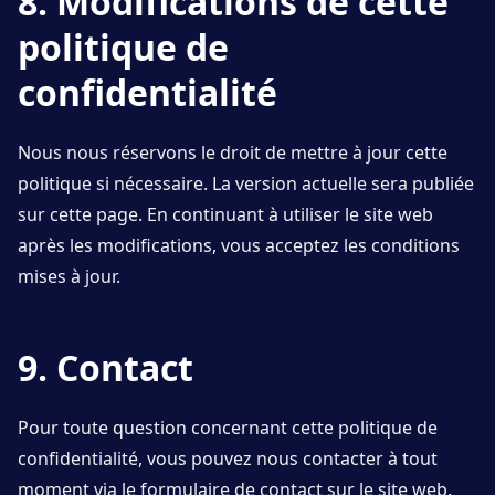
8. Modifications de cette
politique de
confidentialité
Nous nous réservons le droit de mettre à jour cette
politique si nécessaire. La version actuelle sera publiée
sur cette page. En continuant à utiliser le site web
après les modifications, vous acceptez les conditions
mises à jour.
9. Contact
Pour toute question concernant cette politique de
confidentialité, vous pouvez nous contacter à tout
moment via le formulaire de contact sur le site web.