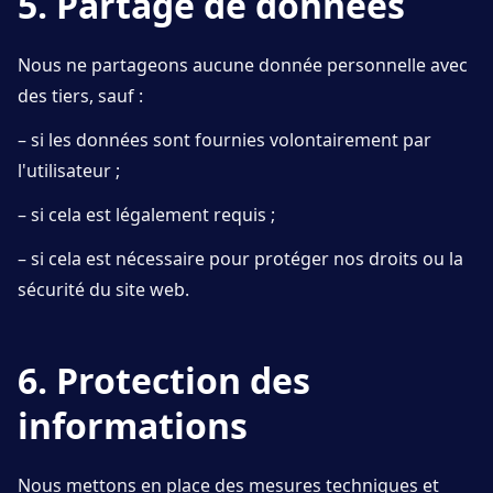
5. Partage de données
Nous ne partageons aucune donnée personnelle avec
des tiers, sauf :
– si les données sont fournies volontairement par
l'utilisateur ;
– si cela est légalement requis ;
– si cela est nécessaire pour protéger nos droits ou la
sécurité du site web.
6. Protection des
informations
Nous mettons en place des mesures techniques et