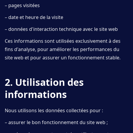
– pages visitées
– date et heure de la visite
– données d'interaction technique avec le site web
Ces informations sont utilisées exclusivement à des
fins d'analyse, pour améliorer les performances du
site web et pour assurer un fonctionnement stable.
2. Utilisation des
informations
Nous utilisons les données collectées pour :
– assurer le bon fonctionnement du site web ;